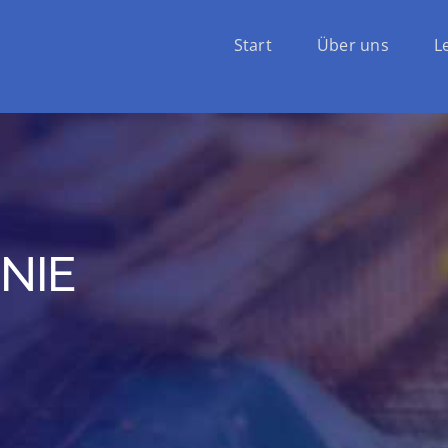
Start
Über uns
L
NIE