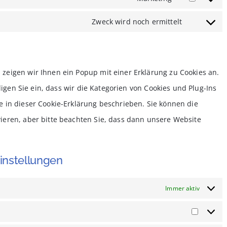
Consent
wordfence
service
to
Zweck wird noch ermittelt
Consent
google-
service
to
fonts
google-
service
maps
eigen wir Ihnen ein Popup mit einer Erklärung zu Cookies an.
verschied
ligen Sie ein, dass wir die Kategorien von Cookies und Plug-Ins
 in dieser Cookie-Erklärung beschrieben. Sie können die
eren, aber bitte beachten Sie, dass dann unsere Website
einstellungen
Immer aktiv
Vorlieb