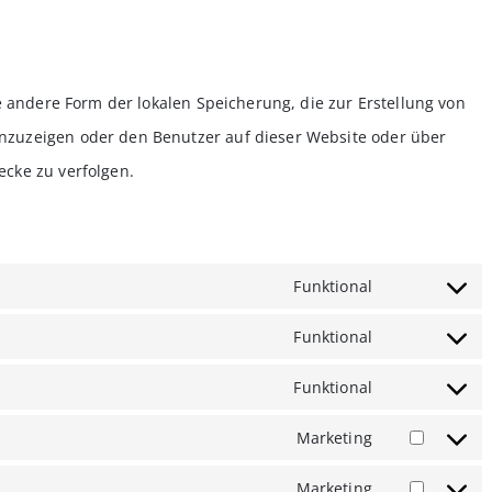
e andere Form der lokalen Speicherung, die zur Erstellung von
zuzeigen oder den Benutzer auf dieser Website oder über
cke zu verfolgen.
Funktional
Consent
to
Funktional
Consent
service
to
Funktional
Consent
wordpress
service
to
Marketing
Consent
complianz
service
to
Marketing