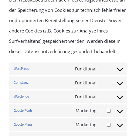
der Speicherung von Cookies zur technisch fehlerfreien
und optimierten Bereitstellung seiner Dienste. Soweit
andere Cookies (z.B. Cookies zur Analyse Ihres
Surfverhaltens) gespeichert werden, werden diese in
dieser Datenschutzerklärung gesondert behandelt.
Funktional
WordPress
Consent
Funktional
Complianz
to
Consent
service
Funktional
Wordfence
to
Consent
wordpress
service
Marketing
Google Fonts
to
Consent
complianz
service
Marketing
Google Maps
to
Consent
wordfence