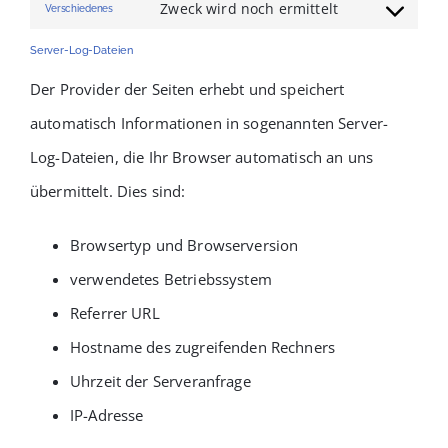
service
Zweck wird noch ermittelt
Verschiedenes
to
Consent
google-
service
Server-Log-Dateien
to
fonts
google-
Der Provider der Seiten erhebt und speichert
service
maps
automatisch Informationen in sogenannten Server-
verschiedene
Log-Dateien, die Ihr Browser automatisch an uns
übermittelt. Dies sind:
Browsertyp und Browserversion
verwendetes Betriebssystem
Referrer URL
Hostname des zugreifenden Rechners
Uhrzeit der Serveranfrage
IP-Adresse